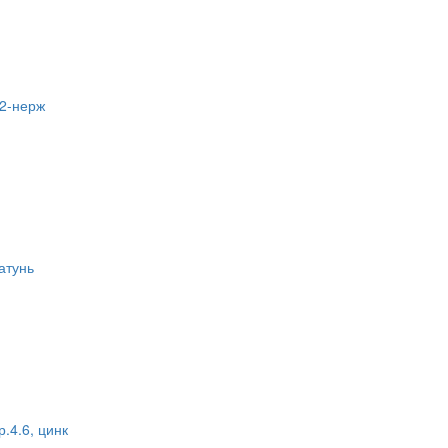
А2-нерж
атунь
.4.6, цинк