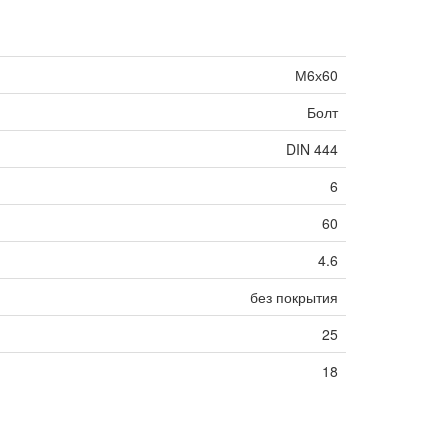
М6х60
Болт
DIN 444
6
60
4.6
без покрытия
25
18