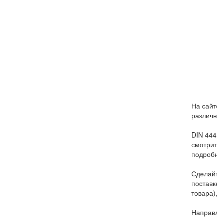
На сай
различн
DIN 444
смотрит
подробн
Сделайт
поставк
товара)
Направл