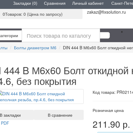
Закладки (0)
Сравнения
Личный кабинет
Санкт-Петер
zakaz@fixsolution.ru
0
Товаров: 0 (Цена по запросу)
атегории
лты
Болты диаметром М6
DIN 444 B М6х60 Болт откидной неп
 444 B М6х60 Болт откидной 
4.6, без покрытия
Код товара: PR0211
Розничная цена
 закладки
В сравнение
211.90 р.
 PDF