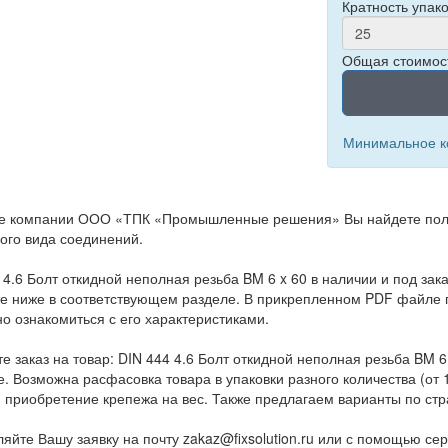
Кратность упако
Общая стоимост
Минимальное ко
те компании ООО «ТПК «Промышленные решения» Вы найдете полн
ого вида соединений.
 4.6 Болт откидной неполная резьба BM 6 x 60 в наличии и под зак
е ниже в соответствующем разделе. В прикрепленном PDF файле п
о ознакомиться с его характеристиками.
е заказ на товар: DIN 444 4.6 Болт откидной неполная резьба BM 
е. Возможна расфасовка товара в упаковки разного количества (от 
, приобретение крепежа на вес. Также предлагаем варианты по ст
яйте Вашу заявку на почту zakaz@fixsolution.ru или с помощью се