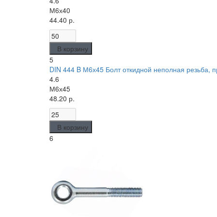
4.6
М6х40
44.40 р.
В корзину
5
DIN 444 B М6х45 Болт откидной неполная резьба, пр
4.6
М6х45
48.20 р.
В корзину
6