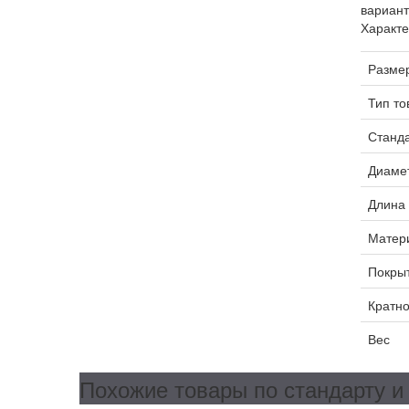
вариант
Характе
Разме
Тип то
Станд
Диаме
Длина
Матер
Покры
Кратно
Вес
Похожие товары по стандарту и