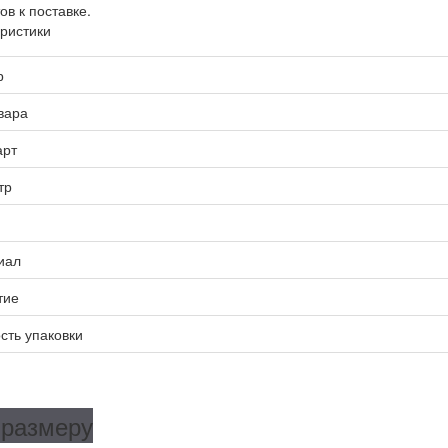
ов к поставке.
ристики
р
вара
арт
тр
иал
тие
сть упаковки
 размеру